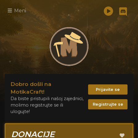
Meni
Dobro došli na
Prijavite se
MotikaCraft!
Da biste pristupili našoj zajednici,
Registrujte se
molimo registrujte se ili
ulogujte!
DONACIJE