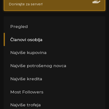
Donirajte za server!
Pregled
Članovi osoblja
Najviše kupovina
Najviše potrošenog novca
Najviše kredita
Most Followers
Najviše trofeja