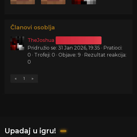
Članovi osoblja
TheJoshua
Administrator
Pridružio se: 31 Jan 2026, 19:35 · Pratioci:
0 · Trofeji: 0 · Objave: 9 · Rezultat reakcija:
0
«
1
»
Upadaj u igru!