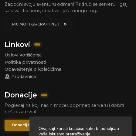
Započni svoju avanturu odmah! Pridruži se serveru i igraj
survival, factions, creative i još mnogo toga!
MC.MOTIKA-CRAFT.NET
Linkovi
Uslovi korišćenja
Politika privatnosti
Obaveštenje o kolačićima
Prodavnica
Donacije
Pogledaj na koji način možeš doprineti serveru i dobiti
nešto zauzvrat!
Donacije
Ovaj sajt koristi kolačiće kako bi poboljšao
vaše iskustvo pretraživanja.