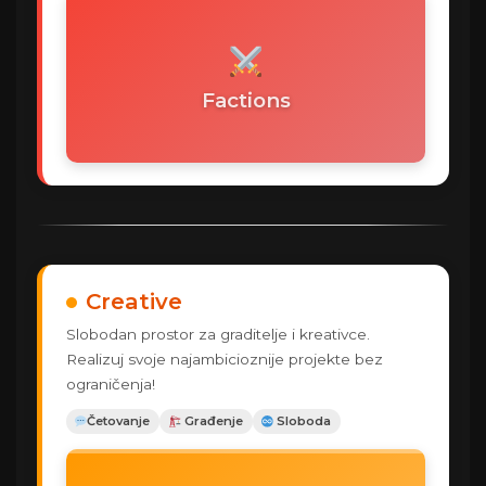
Factions
Creative
Slobodan prostor za graditelje i kreativce.
Realizuj svoje najambicioznije projekte bez
ograničenja!
Četovanje
️ Građenje
️ Sloboda