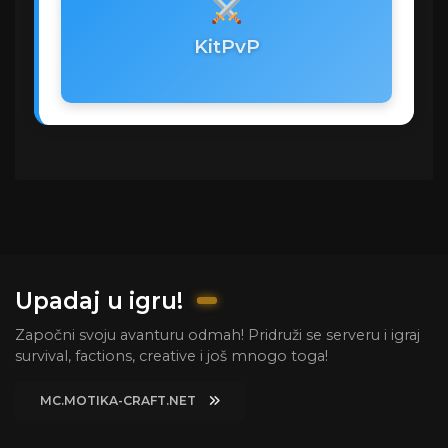
KitPvP
Upadaj u igru!
Započni svoju avanturu odmah! Pridruži se serveru i igraj
survival, factions, creative i još mnogo toga!
MC.MOTIKA-CRAFT.NET