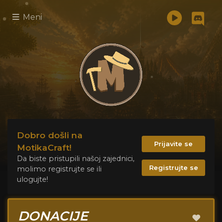
Meni
Dobro došli na
Prijavite se
MotikaCraft!
Da biste pristupili našoj zajednici,
Registrujte se
molimo registrujte se ili
ulogujte!
DONACIJE