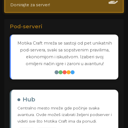
Donirajte za server!
Pod-serveri
Motika Craft mreža se sastoji od pet unikatnih
pod-servera, svaki sa sopstvenim pravilima,
ekonomijom i iskustvom. Izaberi svoj
omiljeni način igre i zaroni u avanturu!
Hub
Centralno mesto mreže gde počinje svaka
avantura. Ovde možeš izabrati željeni podserver i
videti sve što Motika Craft ima da ponudi.