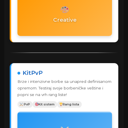
Creative
KitPvP
Brze i intenzivne borbe sa unapred definisanom
opremom. Testiraj svoje borbeničke veštine i
popni se na vrh rang liste!
️ PvP
Kit sistem
Rang lista