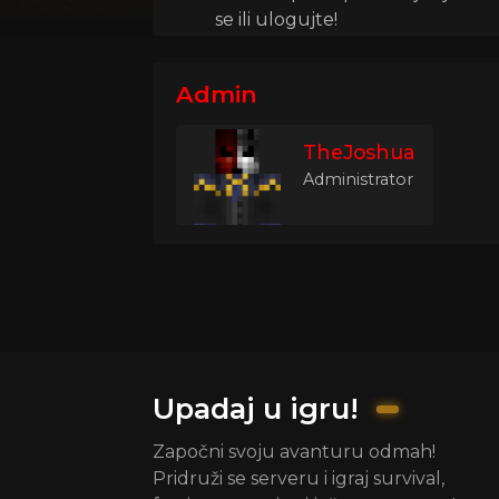
se ili ulogujte!
Admin
TheJoshua
Administrator
Upadaj u igru!
Započni svoju avanturu odmah!
Pridruži se serveru i igraj survival,