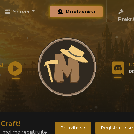
Server
Prodavnica
Prekrš
U
ŽI
D
ET
KL
IP
Craft!
Prijavite se
Registrujte se
i, molimo registrujte