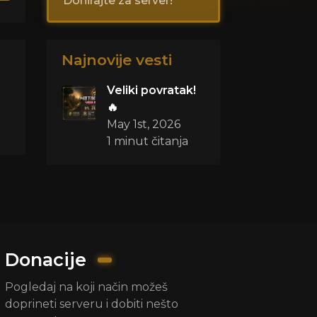
Donirajte za server!
Najnovije vesti
Veliki povratak!
🔥
May 1st, 2026
1 minut čitanja
Donacije
Pogledaj na koji način možeš
doprineti serveru i dobiti nešto