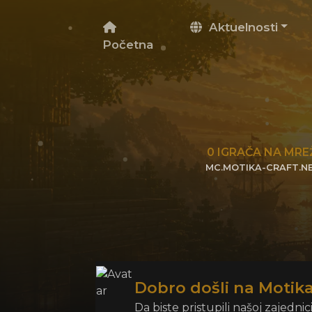
Aktuelnosti
Početna
0
IGRAČA NA MRE
MC.MOTIKA-CRAFT.N
KLIKNITE DA KOPIRATE 
Dobro došli na Motika
Da biste pristupili našoj zajednic