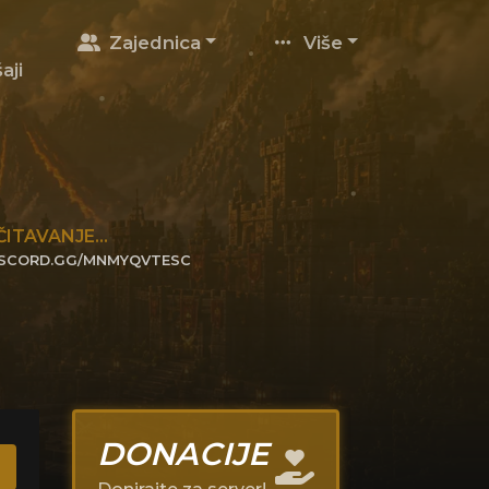
Zajednica
Više
aji
ČITAVANJE...
ISCORD.GG/MNMYQVTESC
IKNITE DA SE PRIDRUŽITE
DONACIJE