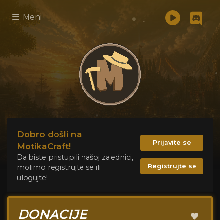
Meni
Dobro došli na
Prijavite se
MotikaCraft!
Da biste pristupili našoj zajednici,
Registrujte se
molimo registrujte se ili
ulogujte!
DONACIJE