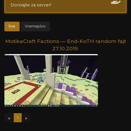
Donirajte za server!
Sve
Vremeplov
MotikaCraft Factions — End-KoTH random fajt
27.10.2019.
«
»
1