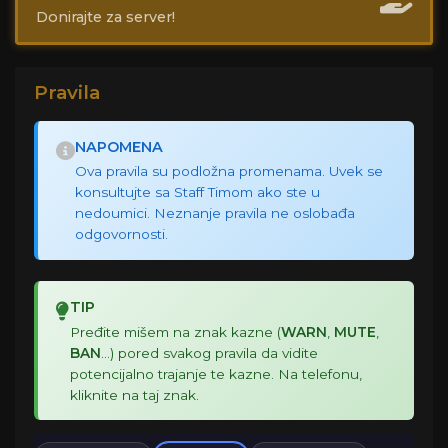
Donirajte za server!
Pravila
NAPOMENA
Ova pravila su podložna promenama. Uvek se
konsultujte sa Staff Timom ako ste u
nedoumici. Neznanje pravila ne oslobađa
odgovornosti.
TIP
Pređite mišem na znak kazne (
WARN
,
MUTE
,
BAN
...) pored svakog pravila da vidite
potencijalno trajanje te kazne. Na telefonu,
kliknite na taj znak.