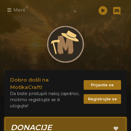
Meni
Dobro došli na
Prijavite se
MotikaCraft!
Da biste pristupili našoj zajednici,
Registrujte se
molimo registrujte se ili
ulogujte!
DONACIJE