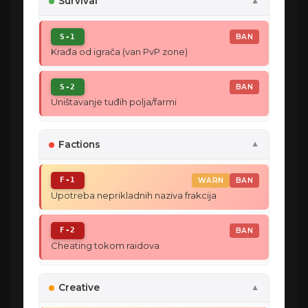
Survival
▼
S-1
BAN
Krađa od igrača (van PvP zone)
S-2
BAN
Uništavanje tuđih polja/farmi
Factions
▼
F-1
WARN
BAN
Upotreba neprikladnih naziva frakcija
F-2
BAN
Cheating tokom raidova
Creative
▼