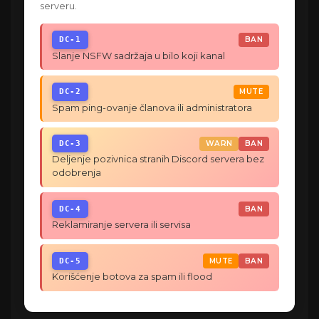
serveru.
DC-1
BAN
Slanje NSFW sadržaja u bilo koji kanal
DC-2
MUTE
Spam ping-ovanje članova ili administratora
DC-3
WARN
BAN
Deljenje pozivnica stranih Discord servera bez
odobrenja
DC-4
BAN
Reklamiranje servera ili servisa
DC-5
MUTE
BAN
Korišćenje botova za spam ili flood