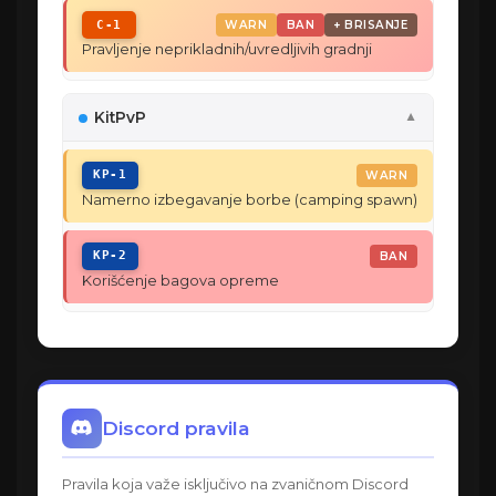
C-1
WARN
BAN
+ BRISANJE
Pravljenje neprikladnih/uvredljivih gradnji
KitPvP
▼
KP-1
WARN
Namerno izbegavanje borbe (camping spawn)
KP-2
BAN
Korišćenje bagova opreme
Discord pravila
Pravila koja važe isključivo na zvaničnom Discord