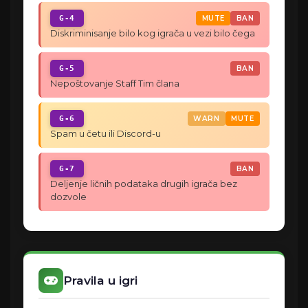
G-4
MUTE
BAN
Diskriminisanje bilo kog igrača u vezi bilo čega
G-5
BAN
Nepoštovanje Staff Tim člana
G-6
WARN
MUTE
Spam u četu ili Discord-u
G-7
BAN
Deljenje ličnih podataka drugih igrača bez
dozvole
Pravila u igri