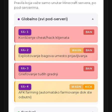
Pravila koja važe samo unutar Minecraft servera, po
pod-serverima.
Globalno (svi pod-serveri)
▼
GG-1
BAN
Korišćenje cheat/hack klijenata
GG-2
WARN
BAN
Exploitovanje bagova umesto prijavljivanja
GG-3
BAN
Griefovanje tuđih gradnji
GG-4
WARN
KICK
AFK farming (automatsko farmovanje dok ste
odsutni)