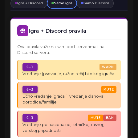
Igra + Discord
Samo igra
Samo Discord
Igra + Discord pravila
Ova pravila važe na svim pod-serverima
i
na
Discord serveru.
G-1
WARN
Vređanje (psovanje, ružne reči) bilo kog igrača
G-2
MUTE
Lično vređanje igrača ili vređanje članova
porodice/familije
G-3
MUTE
BAN
Vređanje po nacionalnoj, etničkoj, rasnoj,
verskoj pripadnosti