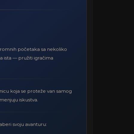
jednicu.
 se održava i tokom 2015. godine.
 skromnih početaka sa nekoliko
a ista — pružiti igračima
ao Factions, a zatim se metamorfozira u
ajednicu koja se proteže van samog
menjuju iskustva.
 se ponovo okuplja.
aberi svoju avanturu: