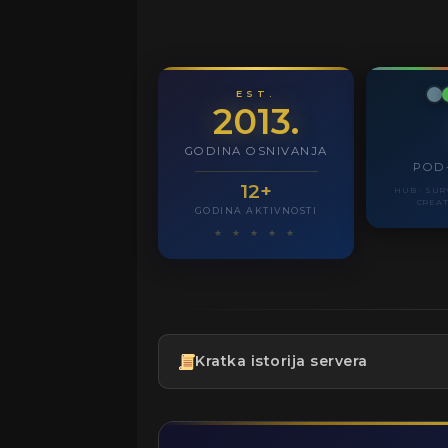
EST.
2013.
GODINA OSNIVANJA
POD
12+
HUB · SUR
CREAT
GODINA AKTIVNOSTI
★ ★ ★ ★ ★
Kratka istorija servera
2010 / 2011
Osnivanje