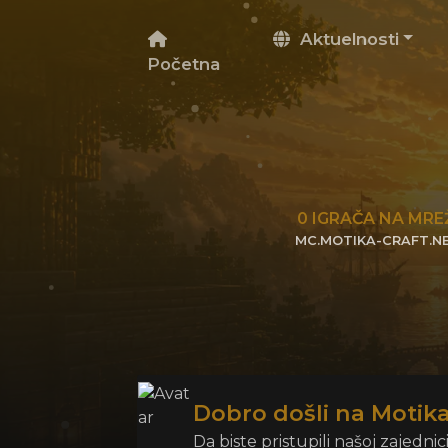
Aktuelnosti
Početna
0
IGRAČA NA MRE
MC.MOTIKA-CRAFT.N
KLIKNITE DA KOPIRATE 
Dobro došli na Motika
Da biste pristupili našoj zajednic