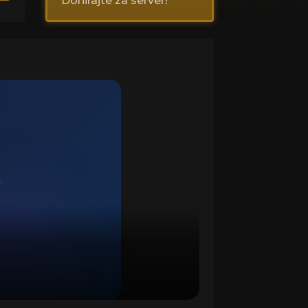
Donirajte za server!