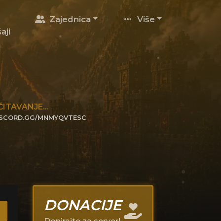
Zajednica
Više
aji
ČITAVANJE...
ISCORD.GG/MNMYQVTESC
IKNITE DA SE PRIDRUŽITE
DONACIJE