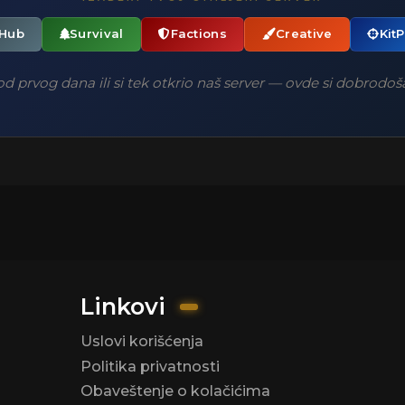
Hub
Survival
Factions
Creative
Kit
u ostalog zbog manjka članova Staff tima.
 od prvog dana ili si tek otkrio naš server — ovde si dobrodo
ra, aktivna zajednica na Discordu i nova poglavlja koja tek dolaze.
Linkovi
Uslovi korišćenja
Politika privatnosti
Obaveštenje o kolačićima