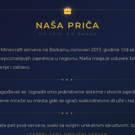
o kao Factions tip servera. Server polako raste i gradi svoju prvu za
NAŠA PRIČA
aksimumu, server je jedan od prepoznatljivijih na Balkanu. Aktivnost
OD 2013. DO DANAS
jih Minecraft servera na Balkanu, osnovan 2013. godine. Od
repoznatljivijih zajednica u regionu. Naša misija je oduvek bil
. godine.
enje i zabavu.
◆ ◆ ◆
nima KingDaddyOMAC i LemonDemon) ponovo otvara server. Počinje k
ilagođavali se. Izgradili smo jedinstvene sisteme i stvorili z
 otprilike 3 meseca.
vene mreže su mesta gde se igrači svakodnevno druže i raz
◆ ◆ ◆
e da dolazi do izražaja — raste broj pod-servera i sadržaja, zajednica
 pet pod-servera, svaki sa svojim unikatnim iskustvom. Iz
IZABERI TVOJ OMILJENI SERVER