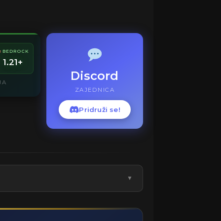
BEDROCK
1.21+
Discord
JA
ZAJEDNICA
Pridruži se!
▼