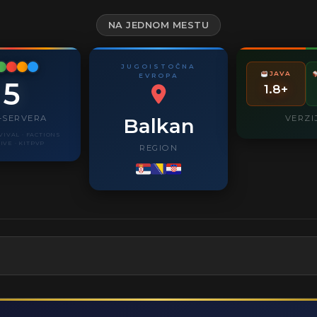
NA JEDNOM MESTU
JUGOISTOČNA
JAVA
EVROPA
5
1.8+
-SERVERA
VERZI
Balkan
VIVAL · FACTIONS
IVE · KITPVP
REGION