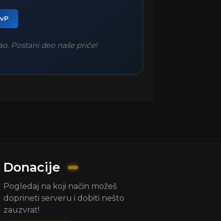
PvP
šao. Postani deo naše priče!
Donacije
Pogledaj na koji način možeš
doprineti serveru i dobiti nešto
zauzvrat!