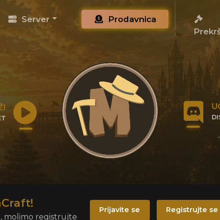
Server
Prodavnica
Prekrš
U
ŽI
D
ET
KL
IP
Craft!
Prijavite se
Registrujte se
i, molimo registrujte