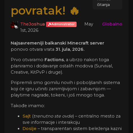
čitanja
povratak! 🔥
TheJoshua
May
Globalno
Administrator
1st, 2026
Najsavremeniji balkanski Minecraft server
ponovo otvara vrata 
31. jula, 2026.
Prvo otvaramo 
Factions
, a ubrzo nakon toga 
planiramo i dodavanje ostalih modova (Survival, 
Creative, KitPvP i druge).
Pripremili smo gomilu novih i poboljšanih sistema 
koji će igru učiniti zanimljivijom i zabavnijom — 
playtime nagrade, tokeni, i još mnogo toga.
Takođe imamo:
Sajt
(
trenutno ste ovde
) – centralno mesto za
sve informacije i interakciju
Dosije
– transparentan sistem beleženja kazni