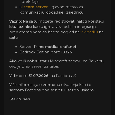
i prekršaja
Discord server
– glavno mesto za
komunikaciju, događaje i zajednicu
Važno:
 Na sajtu možete registrovati nalog koristeći 
istu lozinku
 kao u igri. U vezi ostalih integracija, 
predlažemo vam da bacite pogled na 
vikipediju
 na 
sajtu.
Server IP:
mc.motika-craft.net
Bedrock Edition port:
19326
Ako voliš dobru staru Minecraft zabavu na Balkanu, 
ovo je pravi server za tebe.
Vidimo se 
31.07.2026.
 na Factions! ⛏️
Više informacija o vremenu otvaranja kao i o 
samom Factions pod-serveru i sezoni uskoro.
Stay tuned
.