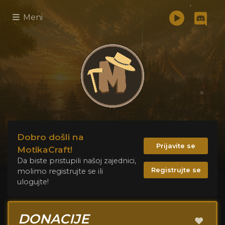
Meni
Dobro došli na
Prijavite se
MotikaCraft!
Da biste pristupili našoj zajednici,
Registrujte se
molimo registrujte se ili
ulogujte!
DONACIJE